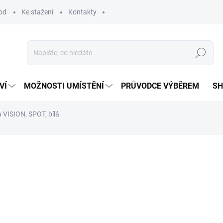
od
Ke stažení
Kontakty
Hledat
VÍ
MOŽNOSTI UMÍSTĚNÍ
PRŮVODCE VÝBĚREM
S
a VISION, SPOT, bílá
od
1 029 Kč
Měrná
ZVOLTE VARIANTU
cena:
VARIANTA