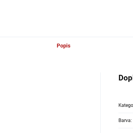
dena v bílé barvě a kromě
varianta je vyvedena v bílé ba
ělého tepelného výkonu se
a kromě skvělého tepelného
načuje zejména velmi
výkonu se vyznačuje zejména
zeným světelným zářením....
velmi omezeným světelným...
Popis
Dop
Katego
Barva
: