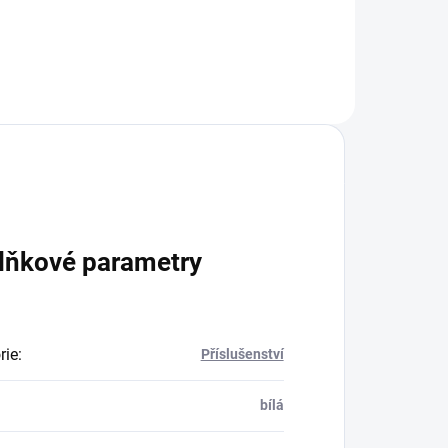
rvě
vyvedena v bílé barvě a vyznačuje
se skvělým tepelným výkonem. To
ho předurčuje pro použití zejména
v...
lňkové parametry
rie
:
Příslušenství
bílá