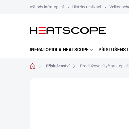
Přejít
Výhody infratopení
Ukázky realizací
Velkoobch
na
obsah
INFRATOPIDLA HEATSCOPE
PŘÍSLUŠENST
Domů
Příslušenství
Prodlužovací tyč pro topidl
ZNAČKA:
HEATSCOPE