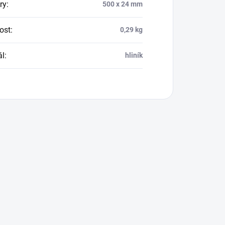
ry
:
500 x 24 mm
ost
:
0,29 kg
ál
:
hliník