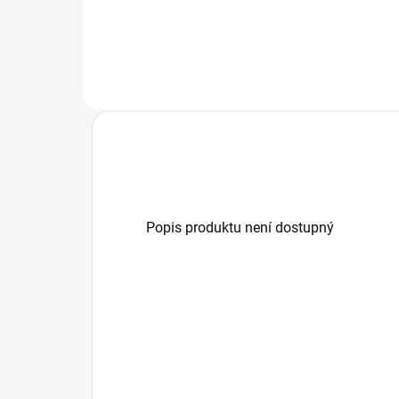
vyvedena v bílé barvě a kromě
vyve
skvělého tepelného výkonu se
skv
vyznačuje zejména velmi
vyz
omezeným světelným zářením....
ome
Popis produktu není dostupný