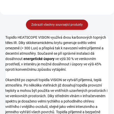
Zobrazit všechny související produkty
Topidlo HEATSCOPE VISION využívá dvou karbonových topných
těles IR. Díky sklokeramickému krytu
generuje světlo velmi
omezeně (< 300 Lux) a přispívá tak k navození velmi příjemné a
decentní atmosféry.
Současně se při správné instalaci dá
dosáhnout
energetické úspory
ve výši 30 % ve venkovním
prostředí, v interiéru je možné dosáhnout i úspory ve výši 45%
oproti konvenčnímu způsobu vytápění.
Okamžitě po zapnutí topidla VISION se vytváří příjemná, teplá
atmosféra. Po několika vteřinách již dosahují topidla provozní
teploty a mohou být použita ve vnitřních uzavřených prostorách i
ve venkovních prostorách. Díky středním vlnám v infračerveném
spektru je dosaženo velmi rychlého a pohodlného ohřevu
vnitřního i vnějšího ovzduší, stejně jako velmi intenzivního a
jemného vyhřátí všech povrchů. Topidla příjemně a bezpečně