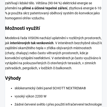
zahřívají i lidské tělo. Většina (90-94 %) elektrické energie se
přemění na
přímé a účinné tepelné záření
, zbytková energie 6-10
% je použita skrz patentovaný oběhový systém do konvekce jako
homogenní ohřev vzduchu.
Možnosti využití
Modelová řada VISION nachází uplatnění v rozličných prostorech,
jak
interiérových tak venkovních
. V interiérech bezchybně slouží k
zajištění okamžitého tepla v zřídka obývaných místnostech
(chaty, chalupy) nebo často větraných prostorech, kde je
konvekční vytápění neefektivní. V exteriérech je často využíváno k
vytápění na polouzavřených či otevřených terasách, v zimních
zahradách, pergolách, v lodžiích či balkonech.
Výhody
sklokeramický čelní panel SCHOTT NEXTREMA®
vysoký výkon 2200 W
žádné červené světlo i přes použití infračervené technologie