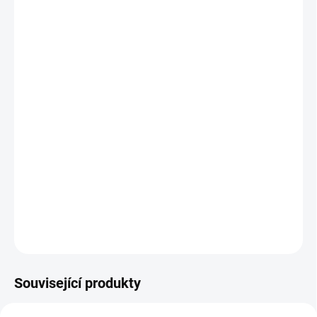
−
+
Přidat do košíku
Výkonné topidlo z řady VISION o příkonu 2200 W. Tato
varianta je vyvedena v bílé barvě a kromě skvělého
tepelného výkonu se vyznačuje zejména velmi omezeným
světelným zářením. To ho předurčuje pro použití v
interiérech či v prostorech, kde by běžná světelná intenzita
topidel byla rušivá. Energeticky úsporné topidlo
poskytující okamžité teplo. Stupeň krytí IP44.
DETAILNÍ INFORMACE
ZEPTAT SE
Související produkty