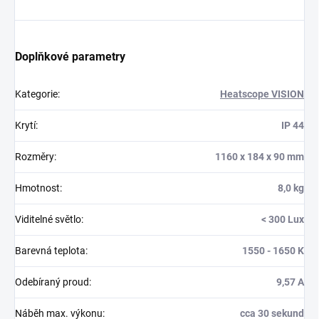
Doplňkové parametry
Kategorie
:
Heatscope VISION
Krytí
:
IP 44
Rozměry
:
1160 x 184 x 90 mm
Hmotnost
:
8,0 kg
Viditelné světlo
:
< 300 Lux
Barevná teplota
:
1550 - 1650 K
Odebíraný proud
:
9,57 A
Náběh max. výkonu
:
cca 30 sekund