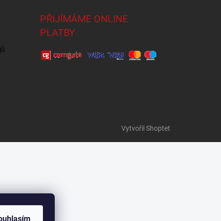
PŘIJÍMÁME ONLINE
PLATBY
jů
Vytvořil Shoptet
ouhlasím