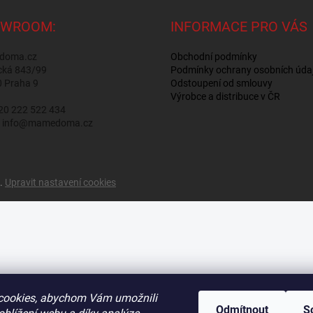
WROOM:
INFORMACE PRO VÁS
doma.cz
Obchodní podmínky
cká 843/99
Podmínky ochrany osobních úda
0 Praha 9
Odstoupení od smlouvy
Výrobce a distribuce v ČR
420 222 522 434
l: info@mamedoma.cz
a.
Upravit nastavení cookies
cookies, abychom Vám umožnili
Odmítnout
S