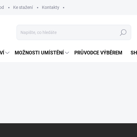
od
Ke stažení
Kontakty
Hledat
VÍ
MOŽNOSTI UMÍSTĚNÍ
PRŮVODCE VÝBĚREM
S