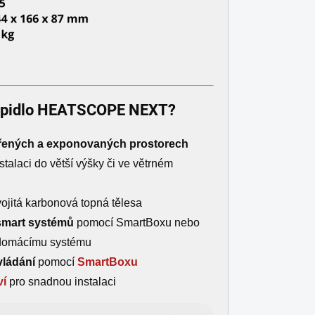
opidlo
HEATSCOPE NEXT?
řených
a
exponovaných
prostorech
instalaci do větší výšky či ve větrném
ojitá karbonová topná tělesa
smart systémů
pomocí SmartBoxu nebo
 domácímu systému
vládání
pomocí
SmartBoxu
ví
pro snadnou instalaci