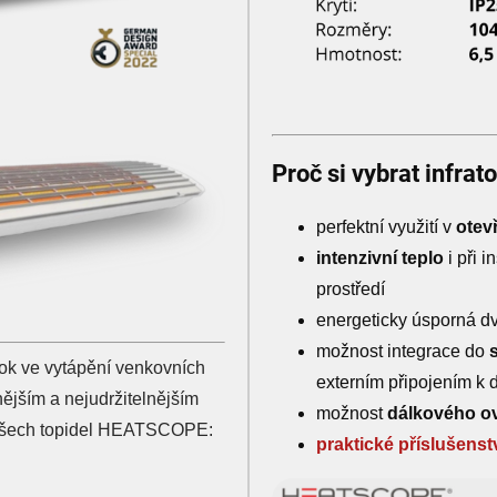
Proč si vybrat infrat
perfektní využití v
otev
intenzivní teplo
i při 
prostředí
energeticky úsporná dv
možnost integrace do
k ve vytápění venkovních
externím připojením k
nějším a nejudržitelnějším
možnost
dálkového o
 všech topidel HEATSCOPE:
praktické příslušenst