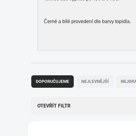
Černé a bílé provedení dle barvy topidla.
Ř
a
DOPORUČUJEME
NEJLEVNĚJŠÍ
NEJDRA
z
e
n
í
OTEVŘÍT FILTR
p
r
V
o
ý
d
MHS-NM3000AB.100