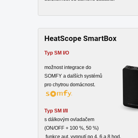
HeatScope
SmartBox
Typ SM I/O
možnost integrace do
SOMFY a dalších systémů
pro chytrou domácnost.
Typ SM I/II
s dálkovým ovladačem
(ON/OFF + 100 %, 50 %)
funkce aut. vypnutí po 4, 6 a 8 hod.