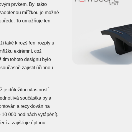
ovým prvkem. Byl takto
 zaoblenou mřížkou je možné
dopředu. To umožňuje ten
í také k rozšíření rozptylu
 mřížku extrémní, což
itím tohoto designu bylo
 současně zajistit účinnou
 je důležitou vlastností
jednotlivá součástka byla
ontován a recyklován na
o 10 000 hodinách vytápění).
edí a zajišťuje úplnou