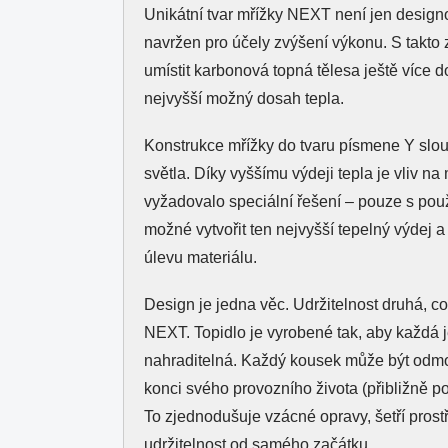
Unikátní tvar mřížky NEXT není jen design
navržen pro účely zvýšení výkonu. S takto
umístit karbonová topná tělesa ještě více 
nejvyšší možný dosah tepla.
Konstrukce mřížky do tvaru písmene Y slouž
světla. Díky vyššímu výdeji tepla je vliv na
vyžadovalo speciální řešení – pouze s použ
možné vytvořit ten nejvyšší tepelný výdej a
úlevu materiálu.
Design je jedna věc. Udržitelnost druhá, což
NEXT. Topidlo je vyrobené tak, aby každá 
nahraditelná. Každý kousek může být odm
konci svého provozního života (přibližně p
To zjednodušuje vzácné opravy, šetří prostř
udržitelnost od samého začátku.