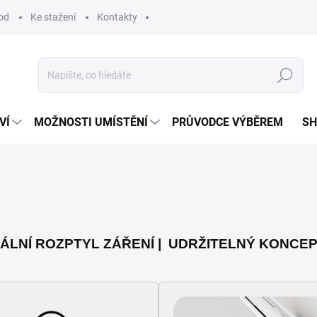
od
Ke stažení
Kontakty
Hledat
VÍ
MOŽNOSTI UMÍSTĚNÍ
PRŮVODCE VÝBĚREM
S
ÁLNÍ ROZPTYL ZÁŘENÍ |
UDRŽITELNÝ KONCEP