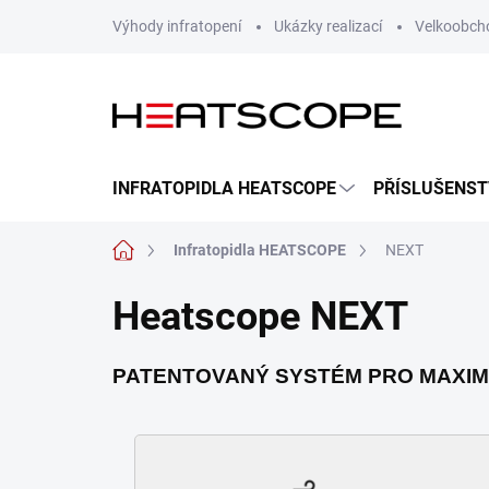
Přejít
Výhody infratopení
Ukázky realizací
Velkoobch
na
obsah
INFRATOPIDLA HEATSCOPE
PŘÍSLUŠENST
Domů
Infratopidla HEATSCOPE
NEXT
Heatscope NEXT
PATENTOVANÝ SYSTÉM PRO MAXIM