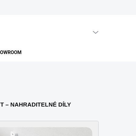
PRÁZDNÝ KOŠÍK
NÁKUPNÍ
KOŠÍK
HOWROOM
T –
NAHRADITELNÉ DÍLY