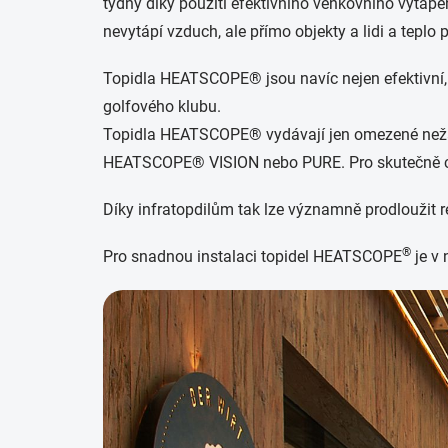
týdny díky použití efektivního venkovního vytáp
nevytápí vzduch, ale přímo objekty a lidi a teplo 
Topidla HEATSCOPE® jsou navíc nejen efektivní,
golfového klubu.
Topidla HEATSCOPE® vydávají jen omezené nežádo
HEATSCOPE® VISION nebo PURE. Pro skutečně chl
Díky infratopdilům tak lze významně prodloužit 
®
Pro snadnou instalaci topidel HEATSCOPE
je v 