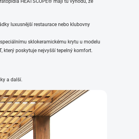
Infratopidla HEATSCOPE® mají tu výhodu, že
ádky luxusnější restaurace nebo klubovny
y speciálnímu sklokeramickému krytu u modelu
terý poskytuje nejvyšší tepelný komfort.
ky a další.