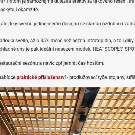
ění? Přitom je samozřejmě důležitá efektivita takového řešení. 
poskytují okamžitě.
 ale díky svému jedinečnému designu se stanou ozdobou i zahr
ucí světlo, až o 85% méně než běžná infratopidla, a to i dík
adné dny je pak ideální nasazení modelu HEATSCOPE® SPOT, k
restaurační sezónu a navíc zpříjemnit čas hostům.
nabídce
praktické příslušenství
- prodlužovací tyče, stojany, stříš