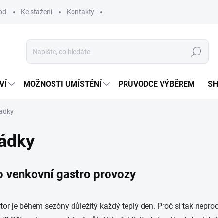
od
Ke stažení
Kontakty
Hledat
VÍ
MOŽNOSTI UMÍSTĚNÍ
PRŮVODCE VÝBĚREM
S
rádky
rádky
venkovní gastro provozy
or je během sezóny důležitý každý teplý den. Proč si tak neprod