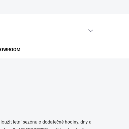
PRÁZDNÝ KOŠÍK
NÁKUPNÍ
KOŠÍK
HOWROOM
loužit letní sezónu o dodatečné hodiny, dny a