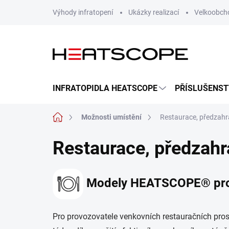
Přejít
Výhody infratopení
Ukázky realizací
Velkoobch
na
obsah
INFRATOPIDLA HEATSCOPE
PŘÍSLUŠENST
Domů
Možnosti umístění
Restaurace, předzah
Restaurace, předzah
Modely HEATSCOPE® pro 
Pro provozovatele venkovních restauračních prost