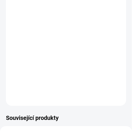
−
+
Přidat do košíku
Velmi výkonné topidlo SPOT s příkonem 2800 W je
vhodné zejména do venkovních větrných prostor. Tato
varianta je vyvedena v bílé barvě a vyznačuje se
nejvyšším tepelným výkonem ze všech modelů řady
SPOT. Kromě exteriérů najde své využití i v interiérech
nebo polouzavřených prostorech. Stupeň krytí IP24,
topidlo je vybaveno ochrannou čelní mřížkou.
DETAILNÍ INFORMACE
ZEPTAT SE
Související produkty