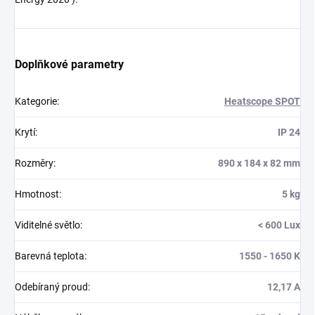
Doplňkové parametry
Kategorie
:
Heatscope SPOT
Krytí
:
IP 24
Rozměry
:
890 x 184 x 82 mm
Hmotnost
:
5 kg
Viditelné světlo
:
< 600 Lux
Barevná teplota
:
1550 - 1650 K
Odebíraný proud
:
12,17 A