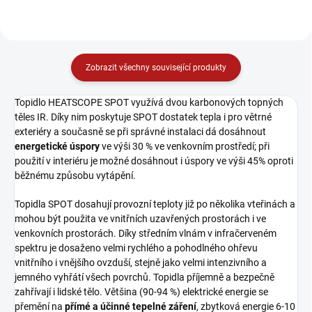
Zobrazit všechny související produkty
Topidlo HEATSCOPE SPOT využívá dvou karbonových topných
těles IR. Díky nim poskytuje SPOT dostatek tepla i pro větrné
exteriéry a současně se při správné instalaci dá dosáhnout
energetické úspory
ve výši 30 % ve venkovním prostředí; při
použití v interiéru je možné dosáhnout i úspory ve výši 45% oproti
běžnému způsobu vytápění.
Topidla SPOT dosahují provozní teploty již po několika vteřinách a
mohou být použita ve vnitřních uzavřených prostorách i ve
venkovních prostorách. Díky středním vlnám v infračerveném
spektru je dosaženo velmi rychlého a pohodlného ohřevu
vnitřního i vnějšího ovzduší, stejně jako velmi intenzivního a
jemného vyhřátí všech povrchů. Topidla příjemně a bezpečně
zahřívají i lidské tělo. Většina (90-94 %) elektrické energie se
přemění na
přímé a účinné tepelné záření
, zbytková energie 6-10