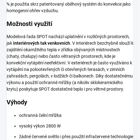
% je použita skrz patentovaný oběhový systém do konvekce jako
homogenní ohřev vzduchu.
Možnosti využití
Modelová řada SPOT nachází uplatnění v rozličných prostorech,
jak
interiérových tak venkovních
. V interiérech bezchybně slouží k
zajištění okamžitého tepla v zřídka obývaných místnostech
(chaty, chalupy) nebo často větraných prostorech, kde je
konvekční vytápění neefektivní. V exteriérech je často využíváno k
vytápění na polootevřených či otevřených terasách, v zimních
zahradách, pergolách, v lodžiích či balkonech. Díky dostatečnému
výkonu a použití ochranné mřížky (a nikoliv sklokeramického
krytu) poskytuje SPOT dostatečné teplo i pro větrné prostory.
Výhody
ochranná čelní mřížka
vysoký výkon 2800 W
žádné červené světlo i přes použití infračervené technologie