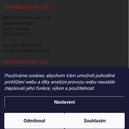
t
y
í
DISTRIBUTOR PRO ČR:
v
ý
ŘÍDÍCÍ SYSTÉMY spol. s r.o.
p
Jablonecká 648/8
i
460 01 Liberec
s
IČO: 148 69 713
u
tel.: +420 485 130 303
e-mail: info@heatscope.cz
INFORMACE PRO VÁS
Obchodní podmínky
Používáme cookies, abychom Vám umožnili pohodlné
Podmínky ochrany osobních údajů
prohlížení webu a díky analýze provozu webu neustále
Odstoupení od smlouvy
zlepšovali jeho funkce, výkon a
použitelnost.
Výrobce a distribuce v ČR
Nastavení
Copyright 2026
HEATSCOPE
. Všechna práva vyhrazena.
Upravit nastavení
cookies
Odmítnout
Souhlasím
Vytvořil Shoptet