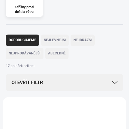
Stříšky proti
dešti a větru
Ř
a
DOPORUČUJEME
NEJLEVNĚJŠÍ
NEJDRAŽŠÍ
z
e
NEJPRODÁVANĚJŠÍ
ABECEDNĚ
n
í
17
položek celkem
p
r
OTEVŘÍT FILTR
o
d
u
V
k
ý
t
MHS-PN-DAHADAP
p
ů
i
s