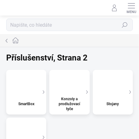
Přejít
na
obsah
Hledat
Domů
Příslušenství
, Strana 2
Konzoly a
SmartBox
prodlužovací
Stojany
tyče