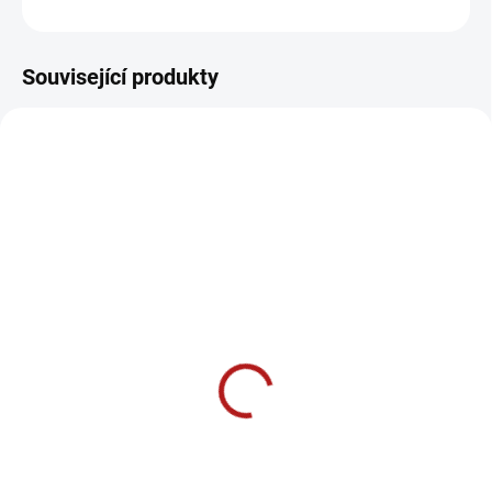
ZEPTAT SE
Související produkty
MHS-VT1600AB.100
MHS-VE2200AB.100
ZDARMA
ZDARMA
SKLADEM
SKLADEM
(
2 KS
)
(
2 KS
)
Infrazářič HEATSCOPE
Infrazářič HEATSCOPE
VISION (AB, 1600W)
VISION (AB, 2200W)
26 100 Kč
31 700 Kč
od
Detail
Detail
Topidlo z modelové řady VISION
Výkonné topidlo z řady VISION o