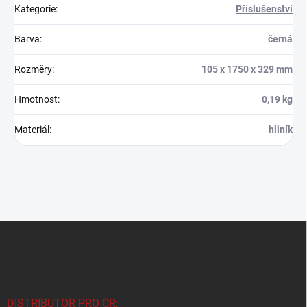
Kategorie
:
Příslušenství
Barva
:
černá
Rozměry
:
105 x 1750 x 329 mm
Hmotnost
:
0,19 kg
Materiál
:
hliník
Z
á
p
a
t
í
DISTRIBUTOR PRO ČR: