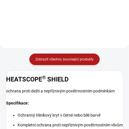
o příkonu 1600 W. Tato varianta
příkonu 2200 W. Tato varianta je
je vyvedena v černé barvě a
vyvedena v černé barvě a kromě
kromě skvělého tepelného výkonu
skvělého tepelného výkonu se
se vyznačuje zejména velmi
vyznačuje zejména velmi
omezeným světelným zářením....
omezeným světelným zářením....
Zobrazit všechny související produkty
®
HEATSCOPE
SHIELD
ochrana proti dešti a nepříznivým povětrnostním podmínkám
Specifikace:
Ochranný hliníkový kryt v černé nebo bílé barvě
Kompletní ochrana proti nepříznivým povětrnostním vlivům